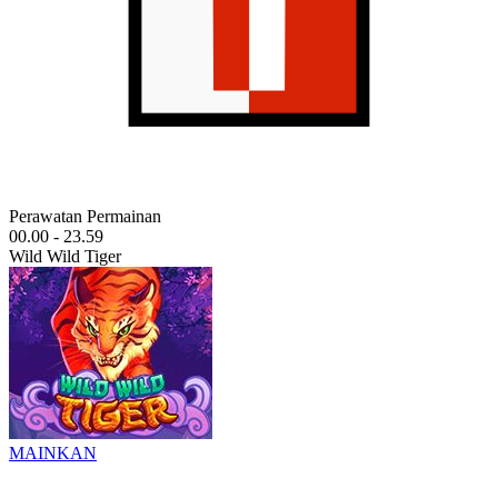
Perawatan Permainan
00.00 - 23.59
Wild Wild Tiger
MAINKAN