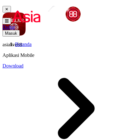
✕
Daftar
Masuk
Beranda
asialive88
Aplikasi Mobile
Download