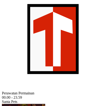
Perawatan Permainan
00.00 - 23.59
Santa Pets