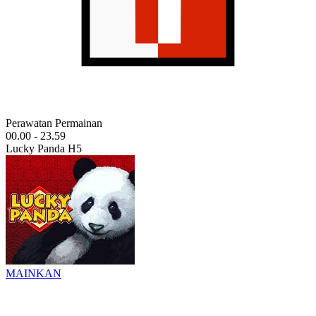
Perawatan Permainan
00.00 - 23.59
Lucky Panda H5
MAINKAN