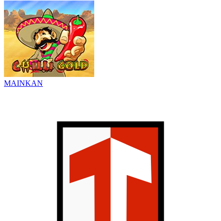
MAINKAN