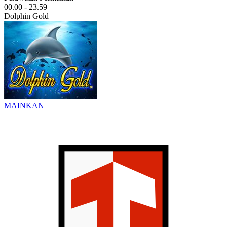
00.00 - 23.59
Dolphin Gold
MAINKAN