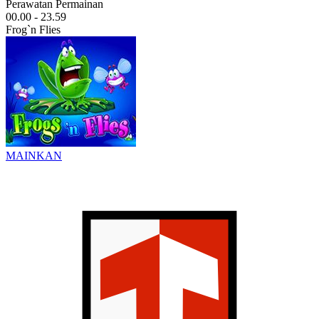
Perawatan Permainan
00.00 - 23.59
Frog`n Flies
MAINKAN