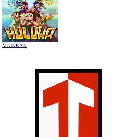
MAINKAN