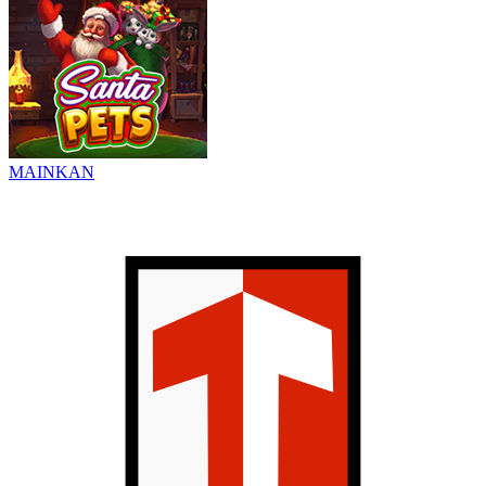
MAINKAN