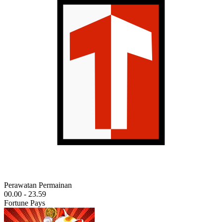
Perawatan Permainan
00.00 - 23.59
Fortune Pays