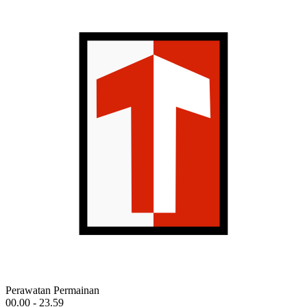
Perawatan Permainan
00.00 - 23.59