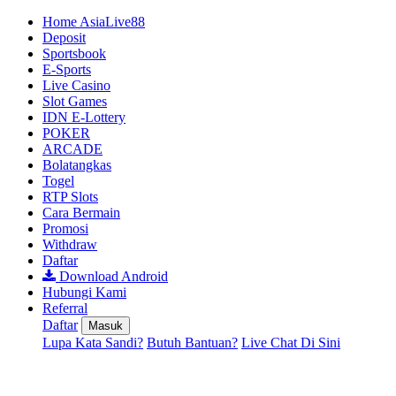
Home AsiaLive88
Deposit
Sportsbook
E-Sports
Live Casino
Slot Games
IDN E-Lottery
POKER
ARCADE
Bolatangkas
Togel
RTP Slots
Cara Bermain
Promosi
Withdraw
Daftar
Download Android
Hubungi Kami
Referral
Daftar
Masuk
Lupa Kata Sandi?
Butuh Bantuan?
Live Chat Di Sini