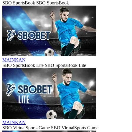
SBO SportsBook
SBO SportsBook
MAINKAN
SBO SportsBook Lite
SBO SportsBook Lite
MAINKAN
SBO VirtualSports Game
SBO VirtualSports Game