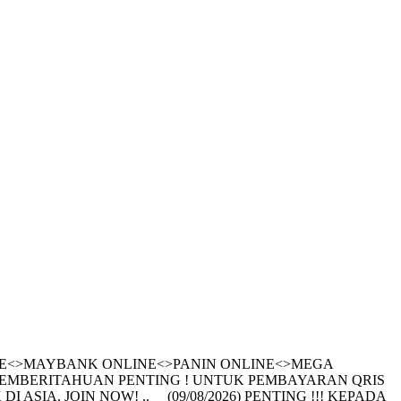
INE<>MAYBANK ONLINE<>PANIN ONLINE<>MEGA
EMBERITAHUAN PENTING ! UNTUK PEMBAYARAN QRIS
DI ASIA. JOIN NOW! ..
(09/08/2026)
PENTING !!! KEPADA