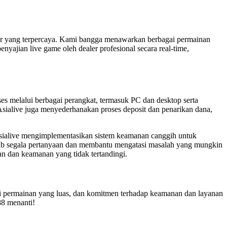
aler yang terpercaya. Kami bangga menawarkan berbagai permainan
enyajian live game oleh dealer profesional secara real-time,
es melalui berbagai perangkat, termasuk PC dan desktop serta
sialive juga menyederhanakan proses deposit dan penarikan dana,
sialive mengimplementasikan sistem keamanan canggih untuk
awab segala pertanyaan dan membantu mengatasi masalah yang mungkin
n dan keamanan yang tidak tertandingi.
si permainan yang luas, dan komitmen terhadap keamanan dan layanan
88 menanti!