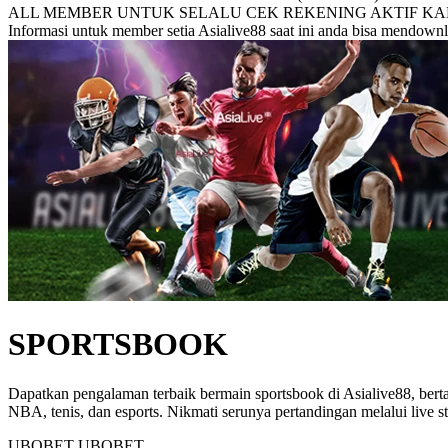
ALL MEMBER UNTUK SELALU CEK REKENING AKTIF KAM
Informasi untuk member setia Asialive88 saat ini anda bisa mendownl
SPORTSBOOK
Dapatkan pengalaman terbaik bermain sportsbook di Asialive88, berta
NBA, tenis, dan esports. Nikmati serunya pertandingan melalui live 
UBOBET
UBOBET