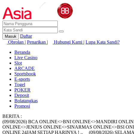
Daftar
Masuk
Obrolan
|
Penarikan
|
Hubungi Kami
|
Lupa Kata Sandi?
Beranda
Live Casino
Slot
ARCADE
Sportsbook
E-sports
Togel
POKER
Deposit
Bolatangkas
Promosi
BERITA :
(09/08/2026)
BCA ONLINE<>BNI ONLINE<>MANDIRI ONLI
ONLINE<>JENIUS ONLINE<>SINARMAS ONLINE<>BSI O
ONLINE 24JAM SETIAP HARINYA ! ..
(09/08/2026)
SELAMAT