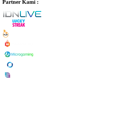
Partner Kami :