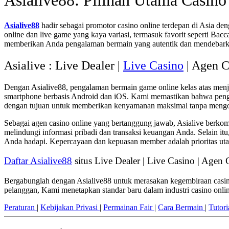
Asialive88: Pilihan Utama Casino
Asialive88
hadir sebagai promotor casino online terdepan di Asia 
online dan live game yang kaya variasi, termasuk favorit seperti Bacca
memberikan Anda pengalaman bermain yang autentik dan mendebark
Asialive : Live Dealer |
Live Casino
| Agen C
Dengan Asialive88, pengalaman bermain game online kelas atas menja
smartphone berbasis Android dan iOS. Kami memastikan bahwa pengal
dengan tujuan untuk memberikan kenyamanan maksimal tanpa meng
Sebagai agen casino online yang bertanggung jawab, Asialive berk
melindungi informasi pribadi dan transaksi keuangan Anda. Selain 
Anda hadapi. Kepercayaan dan kepuasan member adalah prioritas utam
Daftar Asialive88
situs Live Dealer | Live Casino | Agen
Bergabunglah dengan Asialive88 untuk merasakan kegembiraan casino
pelanggan, Kami menetapkan standar baru dalam industri casino onl
Peraturan
|
Kebijakan Privasi
|
Permainan Fair
|
Cara Bermain
|
Tutori