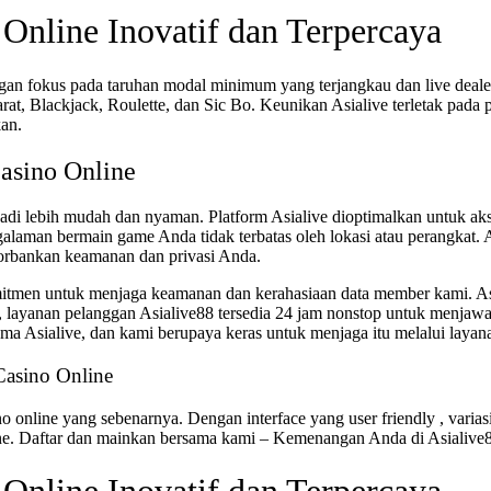
 Online Inovatif dan Terpercaya
dengan fokus pada taruhan modal minimum yang terjangkau dan live de
rat, Blackjack, Roulette, dan Sic Bo. Keunikan Asialive terletak pada p
an.
asino Online
di lebih mudah dan nyaman. Platform Asialive dioptimalkan untuk aks
aman bermain game Anda tidak terbatas oleh lokasi atau perangkat. A
orbankan keamanan dan privasi Anda.
omitmen untuk menjaga keamanan dan kerahasiaan data member kami. A
itu, layanan pelanggan Asialive88 tersedia 24 jam nonstop untuk menj
a Asialive, dan kami berupaya keras untuk menjaga itu melalui layana
 Casino Online
 online yang sebenarnya. Dengan interface yang user friendly , varia
ine. Daftar dan mainkan bersama kami – Kemenangan Anda di Asialive