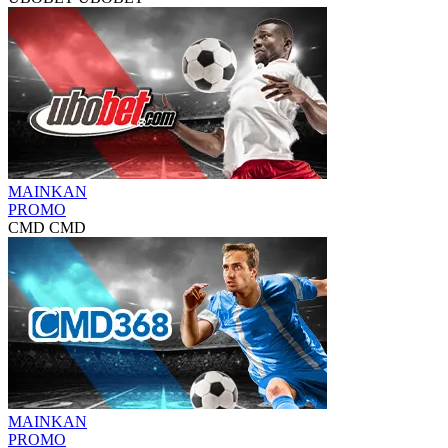
MAINKAN
PROMO
CMD
CMD
MAINKAN
PROMO