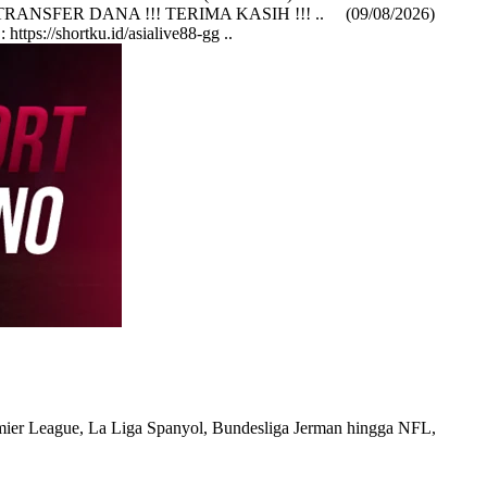
NSFER DANA !!! TERIMA KASIH !!! ..
(09/08/2026)
 : https://shortku.id/asialive88-gg ..
Premier League, La Liga Spanyol, Bundesliga Jerman hingga NFL,