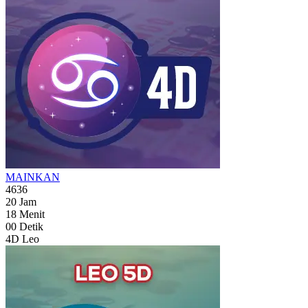
MAINKAN
4636
20
Jam
17
Menit
58
Detik
4D Leo