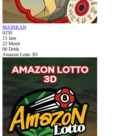
MAINKAN
0250
15
Jam
21
Menit
58
Detik
Amazon Lotto 3D