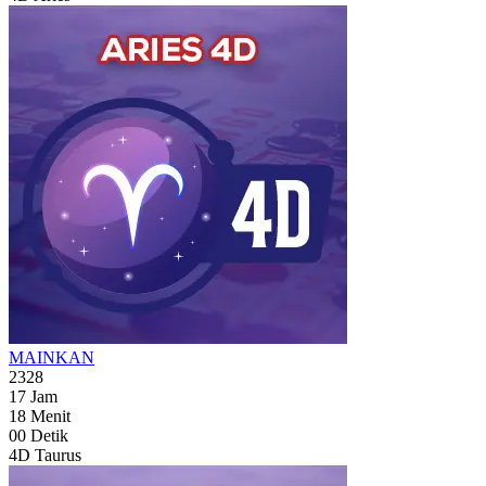
MAINKAN
2328
17
Jam
17
Menit
58
Detik
4D Taurus