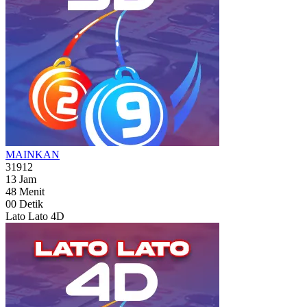
MAINKAN
31912
13
Jam
47
Menit
58
Detik
Lato Lato 4D