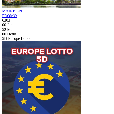
MAINKAN
PROMO
6303
00
Jam
51
Menit
58
Detik
5D Europe Lotto