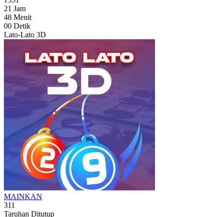
21
Jam
47
Menit
58
Detik
Lato-Lato 3D
MAINKAN
311
Taruhan Ditutup