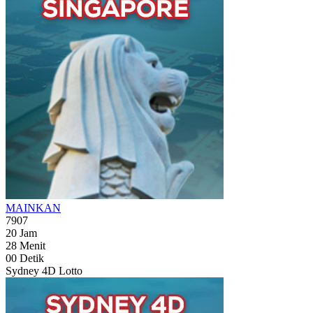
MAINKAN
7907
20
Jam
27
Menit
58
Detik
Sydney 4D Lotto