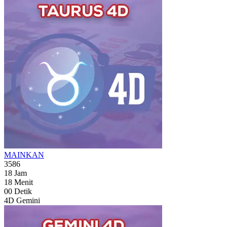
MAINKAN
3586
18
Jam
17
Menit
58
Detik
4D Gemini