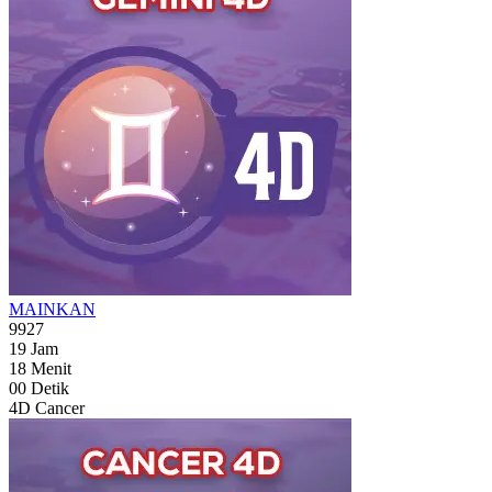
MAINKAN
9927
19
Jam
17
Menit
58
Detik
4D Cancer