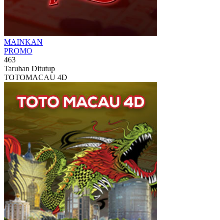
MAINKAN
PROMO
463
Taruhan Ditutup
TOTOMACAU 4D