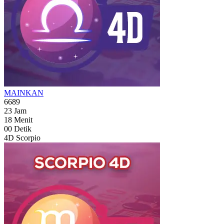
MAINKAN
6689
23
Jam
17
Menit
58
Detik
4D Scorpio