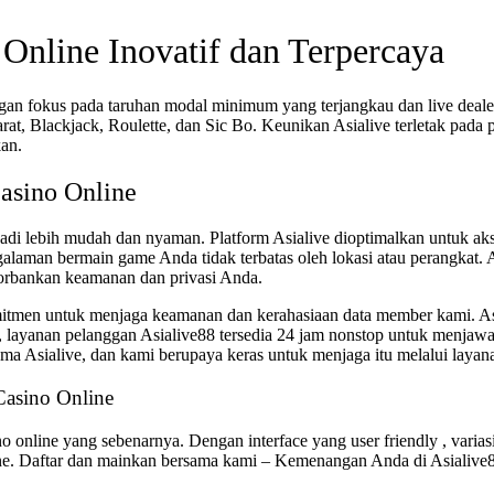
 Online Inovatif dan Terpercaya
dengan fokus pada taruhan modal minimum yang terjangkau dan live de
rat, Blackjack, Roulette, dan Sic Bo. Keunikan Asialive terletak pada p
an.
asino Online
di lebih mudah dan nyaman. Platform Asialive dioptimalkan untuk aks
aman bermain game Anda tidak terbatas oleh lokasi atau perangkat. A
orbankan keamanan dan privasi Anda.
omitmen untuk menjaga keamanan dan kerahasiaan data member kami. A
itu, layanan pelanggan Asialive88 tersedia 24 jam nonstop untuk menj
a Asialive, dan kami berupaya keras untuk menjaga itu melalui layana
 Casino Online
 online yang sebenarnya. Dengan interface yang user friendly , varia
ine. Daftar dan mainkan bersama kami – Kemenangan Anda di Asialive