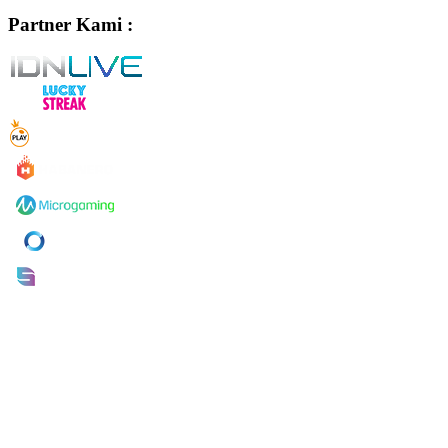
Partner Kami :