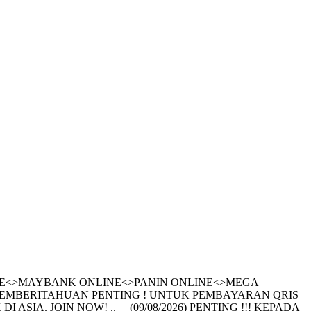
INE<>MAYBANK ONLINE<>PANIN ONLINE<>MEGA
EMBERITAHUAN PENTING ! UNTUK PEMBAYARAN QRIS
DI ASIA. JOIN NOW! ..
(09/08/2026)
PENTING !!! KEPADA