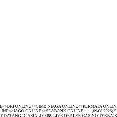
NE<>BRI ONLINE<>CIMB NIAGA ONLINE<>PERMATA ONL
NLINE<>JAGO ONLINE<>SEABANK ONLINE ..
(09/08/2026)
P
 DATANG DI ASIALIVE88, LIVE DEALER CASINO TERBAIK 