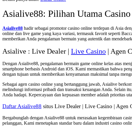
Asialive88: Pilihan Utama Casino
Asialive88
hadir sebagai promotor casino online terdepan di Asia 
online dan live game yang kaya variasi, termasuk favorit seperti Bacca
memberikan Anda pengalaman bermain yang autentik dan mendebark
Asialive : Live Dealer |
Live Casino
| Agen C
Dengan Asialive88, pengalaman bermain game online kelas atas menja
smartphone berbasis Android dan iOS. Kami memastikan bahwa pengal
dengan tujuan untuk memberikan kenyamanan maksimal tanpa meng
Sebagai agen casino online yang bertanggung jawab, Asialive berk
melindungi informasi pribadi dan transaksi keuangan Anda. Selain 
Anda hadapi. Kepercayaan dan kepuasan member adalah prioritas utam
Daftar Asialive88
situs Live Dealer | Live Casino | Agen
Bergabunglah dengan Asialive88 untuk merasakan kegembiraan casino
pelanggan, Kami menetapkan standar baru dalam industri casino onl