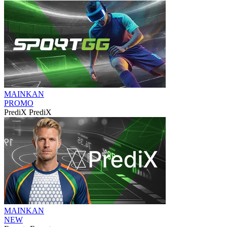
MAINKAN
PROMO
PrediX
PrediX
MAINKAN
NEW