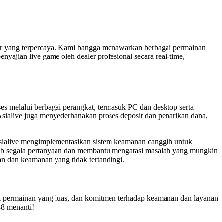
aler yang terpercaya. Kami bangga menawarkan berbagai permainan
enyajian live game oleh dealer profesional secara real-time,
es melalui berbagai perangkat, termasuk PC dan desktop serta
sialive juga menyederhanakan proses deposit dan penarikan dana,
sialive mengimplementasikan sistem keamanan canggih untuk
awab segala pertanyaan dan membantu mengatasi masalah yang mungkin
n dan keamanan yang tidak tertandingi.
si permainan yang luas, dan komitmen terhadap keamanan dan layanan
88 menanti!