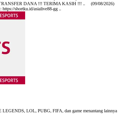
NSFER DANA !!! TERIMA KASIH !!! ..
(09/08/2026)
 : https://shortku.id/asialive88-gg ..
OBILE LEGENDS, LOL, PUBG, FIFA, dan game menantang lainnya