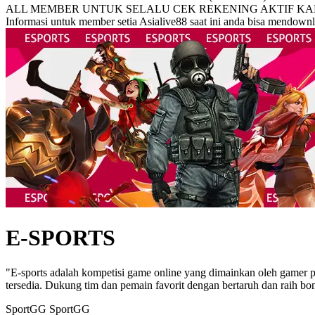
ALL MEMBER UNTUK SELALU CEK REKENING AKTIF KAM
Informasi untuk member setia Asialive88 saat ini anda bisa mendownl
E-SPORTS
"E-sports adalah kompetisi game online yang dimainkan oleh gam
tersedia. Dukung tim dan pemain favorit dengan bertaruh dan raih bo
SportGG
SportGG