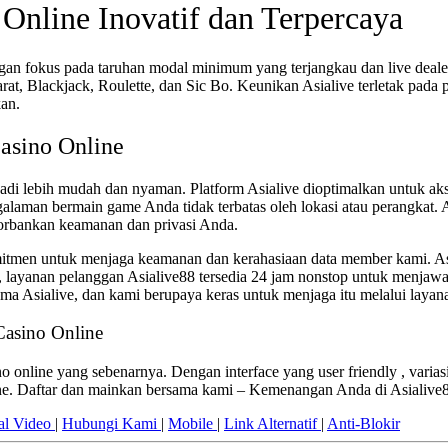
 Online Inovatif dan Terpercaya
dengan fokus pada taruhan modal minimum yang terjangkau dan live de
rat, Blackjack, Roulette, dan Sic Bo. Keunikan Asialive terletak pada p
an.
asino Online
di lebih mudah dan nyaman. Platform Asialive dioptimalkan untuk aks
aman bermain game Anda tidak terbatas oleh lokasi atau perangkat. A
orbankan keamanan dan privasi Anda.
omitmen untuk menjaga keamanan dan kerahasiaan data member kami. A
itu, layanan pelanggan Asialive88 tersedia 24 jam nonstop untuk menj
a Asialive, dan kami berupaya keras untuk menjaga itu melalui layana
 Casino Online
 online yang sebenarnya. Dengan interface yang user friendly , varia
ine. Daftar dan mainkan bersama kami – Kemenangan Anda di Asialive
al Video
|
Hubungi Kami
|
Mobile
|
Link Alternatif
|
Anti-Blokir