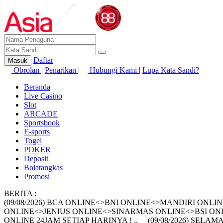
Daftar
Masuk
Obrolan
|
Penarikan
|
Hubungi Kami
|
Lupa Kata Sandi?
Beranda
Live Casino
Slot
ARCADE
Sportsbook
E-sports
Togel
POKER
Deposit
Bolatangkas
Promosi
BERITA :
(09/08/2026)
BCA ONLINE<>BNI ONLINE<>MANDIRI ONLI
ONLINE<>JENIUS ONLINE<>SINARMAS ONLINE<>BSI O
ONLINE 24JAM SETIAP HARINYA ! ..
(09/08/2026)
SELAMAT