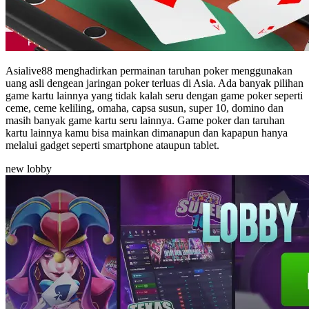
Asialive88 menghadirkan permainan taruhan poker menggunakan
uang asli dengean jaringan poker terluas di Asia. Ada banyak pilihan
game kartu lainnya yang tidak kalah seru dengan game poker seperti
ceme, ceme keliling, omaha, capsa susun, super 10, domino dan
masih banyak game kartu seru lainnya. Game poker dan taruhan
kartu lainnya kamu bisa mainkan dimanapun dan kapapun hanya
melalui gadget seperti smartphone ataupun tablet.
new lobby