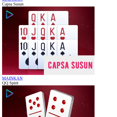
Capsa Susun
MAINKAN
QQ Spirit