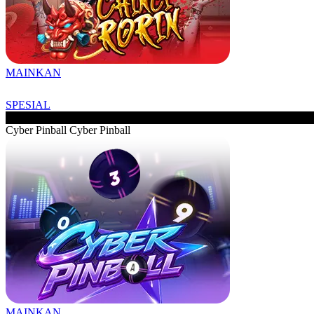
MAINKAN
SPESIAL
Baru
Cyber Pinball
Cyber Pinball
MAINKAN