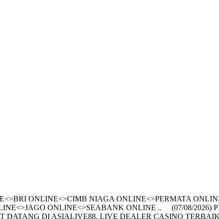
NE<>BRI ONLINE<>CIMB NIAGA ONLINE<>PERMATA ONL
NLINE<>JAGO ONLINE<>SEABANK ONLINE ..
(07/08/2026)
P
 DATANG DI ASIALIVE88, LIVE DEALER CASINO TERBAIK 