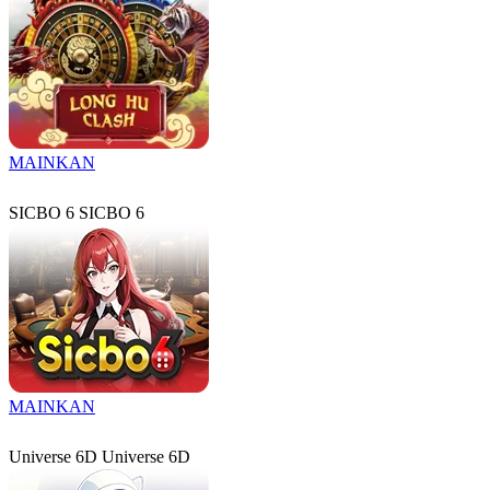
MAINKAN
SICBO 6
SICBO 6
MAINKAN
Universe 6D
Universe 6D