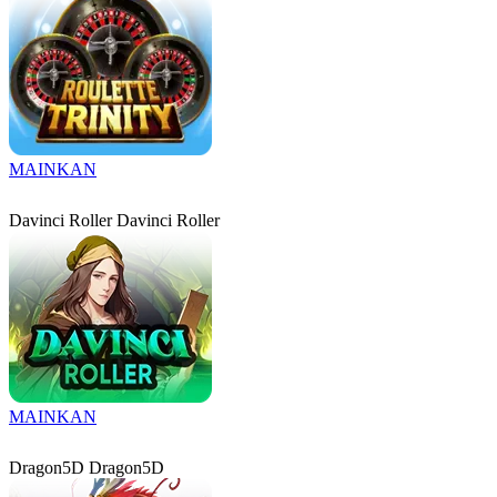
MAINKAN
Davinci Roller
Davinci Roller
MAINKAN
Dragon5D
Dragon5D